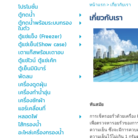
หน้าแรก
>
เกี่ยวกับเรา
โปรโมชั่น
ตู้กดน้ำ
เกี่ยวกับเรา
ตู้กดน้ำพร้อมระบบกรอง
ในตัว
ตู้แช่แข็ง (Freezer)
ตู้แช่เย็น(Show case)
เตาแก๊สพร้อมเตาอบ
ตู้แช่ไวน์ ตู้แช่เค้ก
ตู้เย็นมินิบาร์
พัดลม
เครื่องดูดฝุ่น
เครื่องทำน้ำอุ่น
เครื่องซักผ้า
ทันสมัย
แอร์เคลื่อนที่
หลอดไฟ
การเช็ครอยรั่วด้วยเครื่อง
ไส้กรองน้ำ
เพื่อตรวจหารอยรั่วของกา
ความเย็น ซึ่งจะมีการควบ
อะไหล่เครื่องกรองน้ำ
ความเย็นไว้ไม่เกิน 1 กรัมต