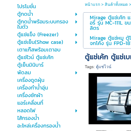
หน้าแรก
>
สินค้าทั้งหมด
โปรโมชั่น
ตู้กดน้ำ
Mirage ตู้แช่เค้ก 
ตู้กดน้ำพร้อมระบบกรอง
อรี่ รุ่น MC-111L ข
ในตัว
ลิตร
ตู้แช่แข็ง (Freezer)
Mirage ตู้แช่หมู ตู
ตู้แช่เย็น(Show case)
จกโค้ง รุ่น FPD-1
เตาแก๊สพร้อมเตาอบ
ตู้แช่เค้ก ตู้แช่เ
ตู้แช่ไวน์ ตู้แช่เค้ก
ตู้เย็นมินิบาร์
Tags:
ตู้แช่ไวน์
พัดลม
เครื่องดูดฝุ่น
เครื่องทำน้ำอุ่น
เครื่องซักผ้า
แอร์เคลื่อนที่
หลอดไฟ
ไส้กรองน้ำ
อะไหล่เครื่องกรองน้ำ