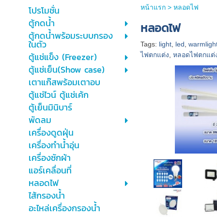
หน้าแรก
>
หลอดไฟ
โปรโมชั่น
ตู้กดน้ำ
หลอดไฟ
ตู้กดน้ำพร้อมระบบกรอง
ในตัว
Tags:
light
,
led
,
warmligh
ตู้แช่แข็ง (Freezer)
ไฟตกแต่ง
,
หลอดไฟตกแต่
ตู้แช่เย็น(Show case)
เตาแก๊สพร้อมเตาอบ
ตู้แช่ไวน์ ตู้แช่เค้ก
ตู้เย็นมินิบาร์
พัดลม
เครื่องดูดฝุ่น
เครื่องทำน้ำอุ่น
เครื่องซักผ้า
แอร์เคลื่อนที่
หลอดไฟ
ไส้กรองน้ำ
อะไหล่เครื่องกรองน้ำ