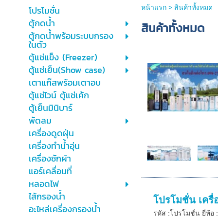
หน้าแรก
>
สินค้าทั้งหมด
โปรโมชั่น
ตู้กดน้ำ
สินค้าทั้งหมด
ตู้กดน้ำพร้อมระบบกรอง
ในตัว
ตู้แช่แข็ง (Freezer)
ตู้แช่เย็น(Show case)
เตาแก๊สพร้อมเตาอบ
ตู้แช่ไวน์ ตู้แช่เค้ก
ตู้เย็นมินิบาร์
พัดลม
เครื่องดูดฝุ่น
เครื่องทำน้ำอุ่น
เครื่องซักผ้า
แอร์เคลื่อนที่
หลอดไฟ
ไส้กรองน้ำ
โปรโมชั่น เครื
อะไหล่เครื่องกรองน้ำ
รหัส :โปรโมชั่น ยี่ห้อ 