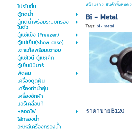
หน้าแรก
>
สินค้าทั้งหมด
โปรโมชั่น
ตู้กดน้ำ
Bi - Metal
ตู้กดน้ำพร้อมระบบกรอง
ในตัว
Tags:
bi - metal
ตู้แช่แข็ง (Freezer)
ตู้แช่เย็น(Show case)
เตาแก๊สพร้อมเตาอบ
ตู้แช่ไวน์ ตู้แช่เค้ก
ตู้เย็นมินิบาร์
พัดลม
เครื่องดูดฝุ่น
เครื่องทำน้ำอุ่น
เครื่องซักผ้า
แอร์เคลื่อนที่
หลอดไฟ
ราคาขาย
฿120
ไส้กรองน้ำ
อะไหล่เครื่องกรองน้ำ