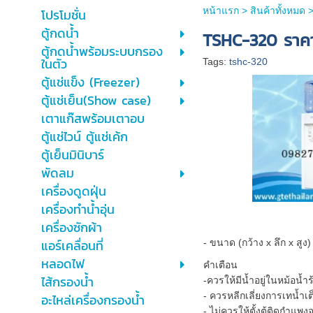
หน้าแรก
>
สินค้าทั้งหมด
โปรโมชั่น
ตู้กดน้ำ
TSHC-320 ราคา
ตู้กดน้ำพร้อมระบบกรอง
ในตัว
Tags:
tshc-320
ตู้แช่แข็ง (Freezer)
ตู้แช่เย็น(Show case)
เตาแก๊สพร้อมเตาอบ
ตู้แช่ไวน์ ตู้แช่เค้ก
ตู้เย็นมินิบาร์
พัดลม
เครื่องดูดฝุ่น
เครื่องทำน้ำอุ่น
เครื่องซักผ้า
แอร์เคลื่อนที่
- ขนาด (กว้าง x ลึก x สูง
หลอดไฟ
คำเตือน
ไส้กรองน้ำ
-ควรให้มีน้ำอยู่ในหม้อน้ำร
- ควรหลีกเลี่ยงการเทน้ำเต
อะไหล่เครื่องกรองน้ำ
- ไม่ควรให้ตั้งตู้ติดกำแ