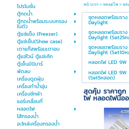
หน้าแรก
>
หลอดไฟ
>
หล
โปรโมชั่น
ตู้กดน้ำ
ชุดหลอดพร้อมราง
ตู้กดน้ำพร้อมระบบกรอง
Daylight
ในตัว
ชุดหลอดพร้อมราง
ตู้แช่แข็ง (Freezer)
Daylight (Set25ห
ตู้แช่เย็น(Show case)
ชุดหลอดพร้อมราง
เตาแก๊สพร้อมเตาอบ
Daylight (Set10ห
ตู้แช่ไวน์ ตู้แช่เค้ก
หลอดไฟ LED 9W 
ตู้เย็นมินิบาร์
พัดลม
หลอดไฟ LED 9W 
(Set5หลอด)
เครื่องดูดฝุ่น
เครื่องทำน้ำอุ่น
สุดคุ้ม ราคาถู
เครื่องซักผ้า
ไฟ หลอดไฟนีออ
แอร์เคลื่อนที่
หลอดไฟ
ไส้กรองน้ำ
อะไหล่เครื่องกรองน้ำ