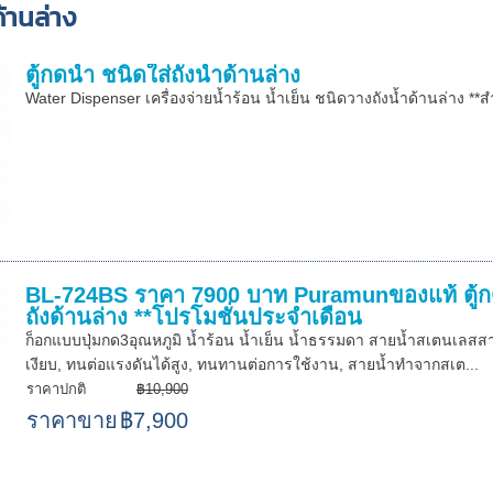
ด้านล่าง
ตู้กดน้ำ ชนิดใส่ถังน้ำด้านล่าง
Water Dispenser เครื่องจ่ายน้ำร้อน น้ำเย็น ชนิดวางถังน้ำด้านล่าง **สำ
BL-724BS ราคา 7900 บาท Puramunของแท้ ตู้กดน
ถังด้านล่าง **โปรโมชั่นประจำเดือน
ก็อกแบบปุ่มกด3อุณหภูมิ น้ำร้อน น้ำเย็น น้ำธรรมดา สายน้ำสเตนเลสส
เงียบ, ทนต่อแรงดันได้สูง, ทนทานต่อการใช้งาน, สายน้ำทำจากสเต...
ราคาปกติ
฿10,900
ราคาขาย
฿7,900