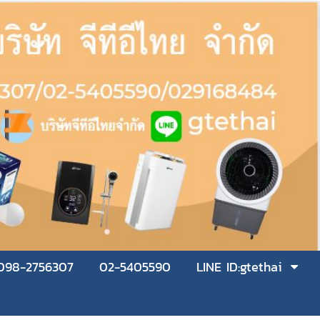
098-2756307
02-5405590
LINE ID:gtethai