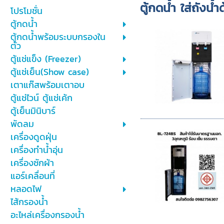
ตู้กดน้ำ ใส่ถังน้ำ
โปรโมชั่น
ตู้กดน้ำ
ตู้กดน้ำพร้อมระบบกรองใน
ตัว
ตู้แช่แข็ง (Freezer)
ตู้แช่เย็น(Show case)
เตาแก๊สพร้อมเตาอบ
ตู้แช่ไวน์ ตู้แช่เค้ก
ตู้เย็นมินิบาร์
พัดลม
เครื่องดูดฝุ่น
เครื่องทำน้ำอุ่น
เครื่องซักผ้า
แอร์เคลื่อนที่
หลอดไฟ
ไส้กรองน้ำ
อะไหล่เครื่องกรองน้ำ