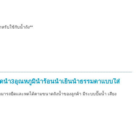
หรับใช้กับน้ำถัง**
้ำ3อุณหภูมิน้ำร้อนน้ำเย็นน้ำธรรมดาแบบใส่
ามารถยืดและหดได้ตามขนาดถังน้ำของลูกค้า มีระบบปั๊มน้ำ เสียง