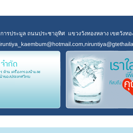
ยสหการประมูล ถนนประชาอุทิศ แขวงวังทองหลาง เขตวังทอง
iruntiya_kaembum@hotmail.com,niruntiya@gtethail