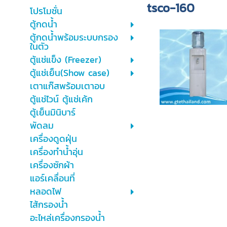
tsco-160
โปรโมชั่น
ตู้กดน้ำ
ตู้กดน้ำพร้อมระบบกรอง
ในตัว
ตู้แช่แข็ง (Freezer)
ตู้แช่เย็น(Show case)
เตาแก๊สพร้อมเตาอบ
ตู้แช่ไวน์ ตู้แช่เค้ก
ตู้เย็นมินิบาร์
พัดลม
เครื่องดูดฝุ่น
เครื่องทำน้ำอุ่น
เครื่องซักผ้า
แอร์เคลื่อนที่
หลอดไฟ
ไส้กรองน้ำ
อะไหล่เครื่องกรองน้ำ