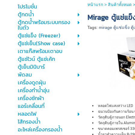
หน้าแรก
>
สินค้าทั้งหมด
โปรโมชั่น
ตู้กดน้ำ
Mirage ตู้แช่แข็
ตู้กดน้ำพร้อมระบบกรอง
ในตัว
Tags:
mirage ตู้แช่แข็ง ตู้แ
ตู้แช่แข็ง (Freezer)
ตู้แช่เย็น(Show case)
เตาแก๊สพร้อมเตาอบ
ตู้แช่ไวน์ ตู้แช่เค้ก
ตู้เย็นมินิบาร์
พัดลม
เครื่องดูดฝุ่น
เครื่องทำน้ำอุ่น
เครื่องซักผ้า
แอร์เคลื่อนที่
หลอดไฟแสงสว่าง LED
ฉนวนป้องกันความร้อน 
หลอดไฟ
วัตถุดิบตู้ภายนอก Elec
ไส้กรองน้ำ
วัตถุดิบตู้ภายใน Alumi
อะไหล่เครื่องกรองน้ำ
ขนาดคอมเพรสเซอร์ 330
น้ำยาทำความเย็น R-29