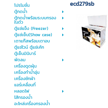
ecd279sb
โปรโมชั่น
ตู้กดน้ำ
ตู้กดน้ำพร้อมระบบกรอง
ในตัว
ตู้แช่แข็ง (Freezer)
ตู้แช่เย็น(Show case)
เตาแก๊สพร้อมเตาอบ
ตู้แช่ไวน์ ตู้แช่เค้ก
ตู้เย็นมินิบาร์
พัดลม
เครื่องดูดฝุ่น
เครื่องทำน้ำอุ่น
เครื่องซักผ้า
แอร์เคลื่อนที่
หลอดไฟ
ไส้กรองน้ำ
อะไหล่เครื่องกรองน้ำ